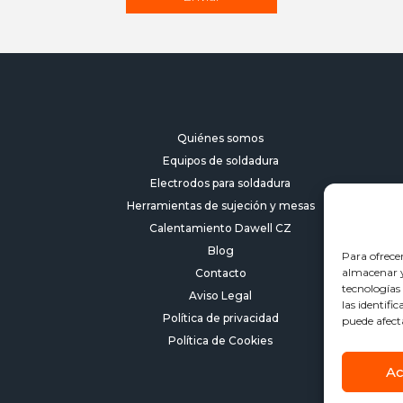
Quiénes somos
Equipos de soldadura
Electrodos para soldadura
Herramientas de sujeción y mesas
Calentamiento Dawell CZ
Blog
Para ofrece
almacenar y/
Contacto
tecnologías
Aviso Legal
las identifi
Política de privacidad
puede afect
Política de Cookies
Ac