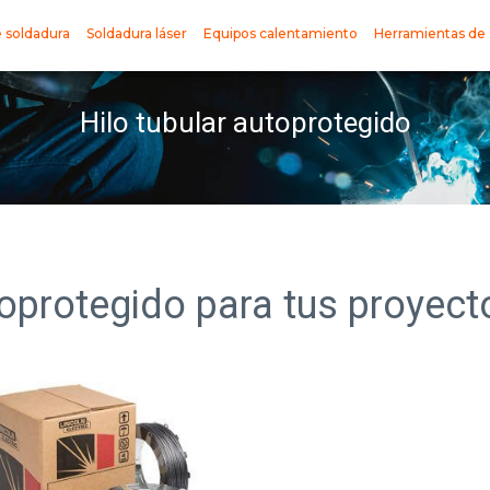
 soldadura
Soldadura láser
Equipos calentamiento
Herramientas de 
Hilo tubular autoprotegido
toprotegido para tus proyec