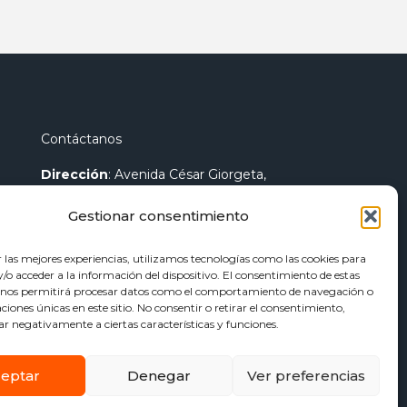
Contáctanos
Dirección
: Avenida César Giorgeta,
44 46007 - Valencia
Gestionar consentimiento
Teléfono
:
96 096 25 84
r las mejores experiencias, utilizamos tecnologías como las cookies para
Fax
:
96 096 89 14
o acceder a la información del dispositivo. El consentimiento de estas
Contacto General
:
info@euroweld.es
 nos permitirá procesar datos como el comportamiento de navegación o
caciones únicas en este sitio. No consentir o retirar el consentimiento,
Contacto Logística
:
ar negativamente a ciertas características y funciones.
pedidos@euroweld.es
Contacto Admin.
:
eptar
Denegar
Ver preferencias
administracion@euroweld.es