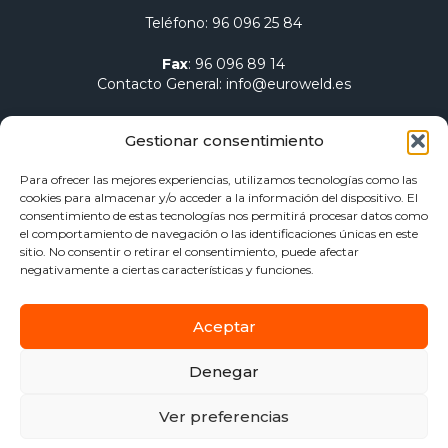
Teléfono
:
96 096 25 84
Fax
:
96 096 89 14
Contacto General
:
info@euroweld.es
Contacto Logística
:
pedidos@euroweld.es
Gestionar consentimiento
Contacto Admin.
:
administracion@euroweld.es
Para ofrecer las mejores experiencias, utilizamos tecnologías como las
cookies para almacenar y/o acceder a la información del dispositivo. El
Quiénes somos
consentimiento de estas tecnologías nos permitirá procesar datos como
el comportamiento de navegación o las identificaciones únicas en este
Equipos de soldadura
sitio. No consentir o retirar el consentimiento, puede afectar
Electrodos para soldadura
negativamente a ciertas características y funciones.
Herramientas de sujeción y mesas
Calentamiento Dawell CZ
Aceptar
Blog
Contacto
Denegar
Aviso Legal
Política de privacidad
Ver preferencias
Política de Cookies