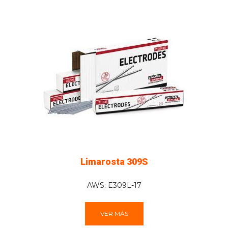
Limarosta 309S
AWS: E309L-17
VER MÁS