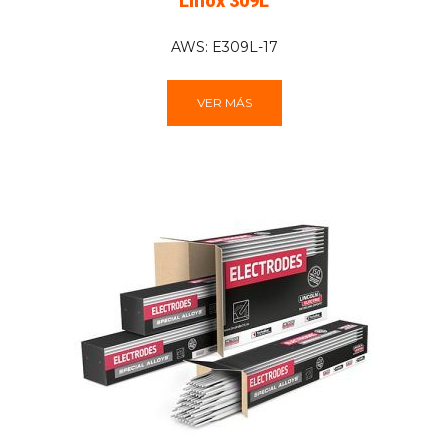
Linox 309L
AWS: E309L-17
VER MÁS