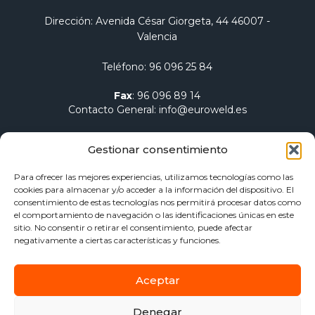
Dirección
: Avenida César Giorgeta, 44 46007 -
Valencia
Teléfono
:
96 096 25 84
Fax
:
96 096 89 14
Contacto General
:
info@euroweld.es
Contacto Logística
:
pedidos@euroweld.es
Gestionar consentimiento
Contacto Admin.
:
administracion@euroweld.es
Para ofrecer las mejores experiencias, utilizamos tecnologías como las
cookies para almacenar y/o acceder a la información del dispositivo. El
Quiénes somos
consentimiento de estas tecnologías nos permitirá procesar datos como
el comportamiento de navegación o las identificaciones únicas en este
Equipos de soldadura
sitio. No consentir o retirar el consentimiento, puede afectar
Electrodos para soldadura
negativamente a ciertas características y funciones.
Herramientas de sujeción y mesas
Calentamiento Dawell CZ
Aceptar
Blog
Contacto
Denegar