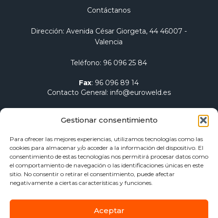
Contáctanos
Dirección
: Avenida César Giorgeta, 44 46007 -
Valencia
Teléfono
:
96 096 25 84
Fax
:
96 096 89 14
Contacto General
:
info@euroweld.es
Contacto Logística
:
pedidos@euroweld.es
Gestionar consentimiento
Contacto Admin.
:
administracion@euroweld.es
Para ofrecer las mejores experiencias, utilizamos tecnologías como las
cookies para almacenar y/o acceder a la información del dispositivo. El
Quiénes somos
consentimiento de estas tecnologías nos permitirá procesar datos como
el comportamiento de navegación o las identificaciones únicas en este
Equipos de soldadura
sitio. No consentir o retirar el consentimiento, puede afectar
Electrodos para soldadura
negativamente a ciertas características y funciones.
Herramientas de sujeción y mesas
Calentamiento Dawell CZ
Aceptar
Blog