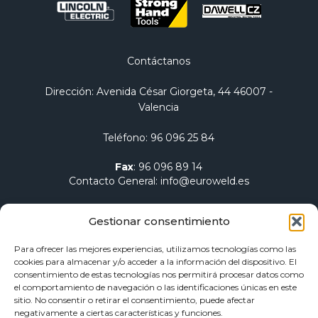
Contáctanos
Dirección
: Avenida César Giorgeta, 44 46007 -
Valencia
Teléfono
:
96 096 25 84
Fax
:
96 096 89 14
Contacto General
:
info@euroweld.es
Contacto Logística
:
pedidos@euroweld.es
Gestionar consentimiento
Contacto Admin.
:
administracion@euroweld.es
Para ofrecer las mejores experiencias, utilizamos tecnologías como las
cookies para almacenar y/o acceder a la información del dispositivo. El
Quiénes somos
consentimiento de estas tecnologías nos permitirá procesar datos como
el comportamiento de navegación o las identificaciones únicas en este
Equipos de soldadura
sitio. No consentir o retirar el consentimiento, puede afectar
Electrodos para soldadura
negativamente a ciertas características y funciones.