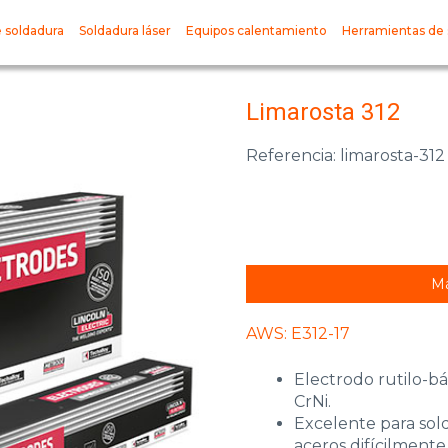
 soldadura
Soldadura láser
Equipos calentamiento
Herramientas de 
Limarosta 312
Referencia: limarosta-312
Má
AWS: E312-17
Electrodo rutilo-bás
CrNi.
Excelente para sol
aceros difícilmente