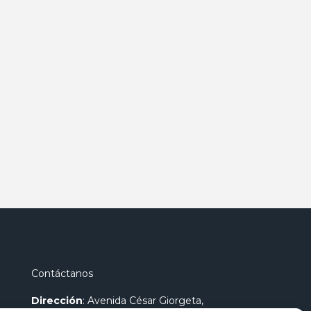
Contáctanos
Dirección
: Avenida César Giorgeta,