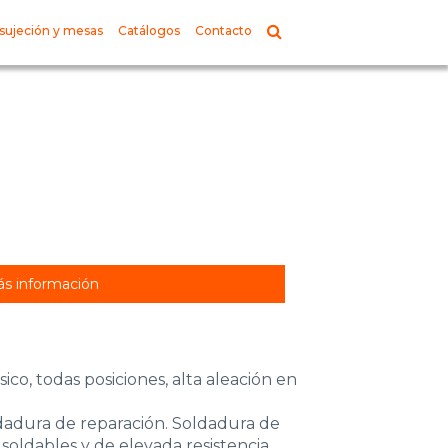
sujeción y mesas
Catálogos
Contacto
s información
ico, todas posiciones, alta aleación en
dadura de reparación. Soldadura de
 soldables y de elevada resistencia