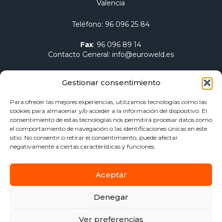
Valencia
Teléfono
:
96 096 25 84
Fax
:
96 096 89 14
Contacto General
:
info@euroweld.es
Contacto Logística
:
pedidos@euroweld.es
Gestionar consentimiento
Contacto Admin.
:
administracion@euroweld.es
Para ofrecer las mejores experiencias, utilizamos tecnologías como las
cookies para almacenar y/o acceder a la información del dispositivo. El
Quiénes somos
consentimiento de estas tecnologías nos permitirá procesar datos como
el comportamiento de navegación o las identificaciones únicas en este
Equipos de soldadura
sitio. No consentir o retirar el consentimiento, puede afectar
Electrodos para soldadura
negativamente a ciertas características y funciones.
Herramientas de sujeción y mesas
Calentamiento Dawell CZ
Aceptar
Blog
Contacto
Denegar
Aviso Legal
Política de privacidad
Ver preferencias