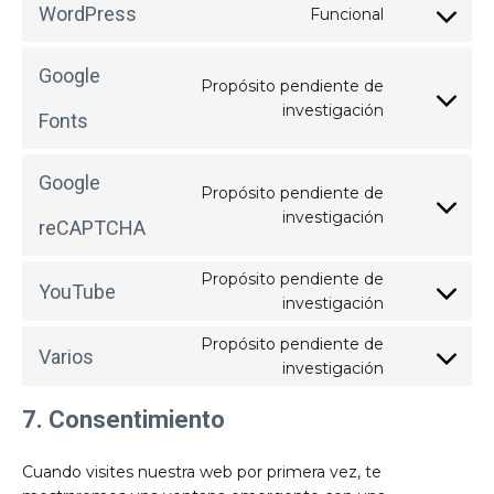
service
WordPress
Funcional
woocomme
Consent
to
service
Google
wordpress
Propósito pendiente de
Consent
investigación
Fonts
to
service
google-
Google
fonts
Propósito pendiente de
Consent
investigación
reCAPTCHA
to
service
google-
Propósito pendiente de
YouTube
recaptcha
Consent
investigación
to
service
Propósito pendiente de
Varios
youtube
Consent
investigación
to
service
7. Consentimiento
varios
Cuando visites nuestra web por primera vez, te