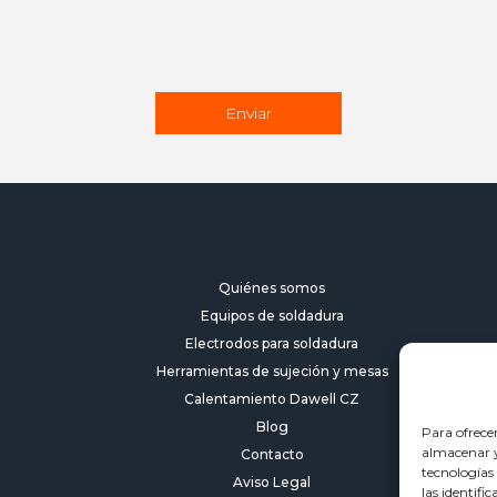
Quiénes somos
Equipos de soldadura
Electrodos para soldadura
Herramientas de sujeción y mesas
Calentamiento Dawell CZ
Blog
Para ofrece
almacenar y/
Contacto
tecnologías
Aviso Legal
las identifi