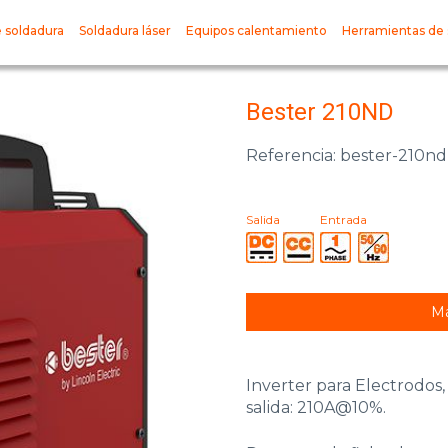
 soldadura
Soldadura láser
Equipos calentamiento
Herramientas de 
Bester 210ND
Referencia: bester-210nd
Salida
Entrada
Má
Inverter para Electrodos, 
salida: 210A@10%.