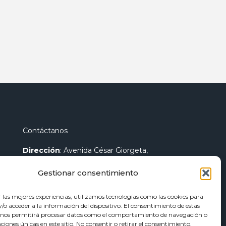
Contáctanos
Dirección
: Avenida César Giorgeta,
44 46007 - Valencia
Gestionar consentimiento
Teléfono
:
96 096 25 84
r las mejores experiencias, utilizamos tecnologías como las cookies para
Fax
:
96 096 89 14
o acceder a la información del dispositivo. El consentimiento de estas
Contacto General
:
info@euroweld.es
 nos permitirá procesar datos como el comportamiento de navegación o
caciones únicas en este sitio. No consentir o retirar el consentimiento,