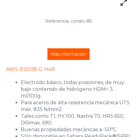
Referencia: conarc-85
Más información
AWS: E12018-G-H4R
Electrodo básico, todas posiciones, de muy
bajo contenido de hidrógeno HDM< 3
ml/100g.
Para aceros de alta resistencia mecánica UTS
máx. 835 N/mm2.
Tales como T1, HY 100, Naxtra 70, HRS 650,
Dillimax. 690.
Buenas propiedades mecánicas a -50°C.
Sólo disponible en Sahara ReadyPack®(SRP)