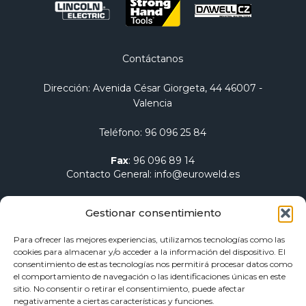
Contáctanos
Dirección
: Avenida César Giorgeta, 44 46007 -
Valencia
Teléfono
:
96 096 25 84
Fax
:
96 096 89 14
Contacto General
:
info@euroweld.es
Contacto Logística
:
pedidos@euroweld.es
Gestionar consentimiento
Contacto Admin.
:
administracion@euroweld.es
Para ofrecer las mejores experiencias, utilizamos tecnologías como las
cookies para almacenar y/o acceder a la información del dispositivo. El
Quiénes somos
consentimiento de estas tecnologías nos permitirá procesar datos como
el comportamiento de navegación o las identificaciones únicas en este
Equipos de soldadura
sitio. No consentir o retirar el consentimiento, puede afectar
Electrodos para soldadura
negativamente a ciertas características y funciones.