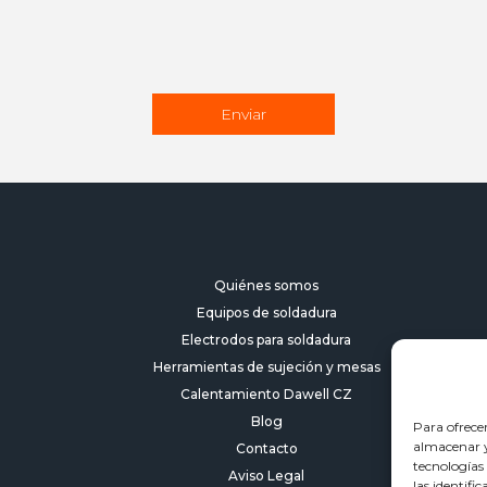
Quiénes somos
Equipos de soldadura
Electrodos para soldadura
Herramientas de sujeción y mesas
Calentamiento Dawell CZ
Blog
Para ofrece
almacenar y/
Contacto
tecnologías
Aviso Legal
las identifi