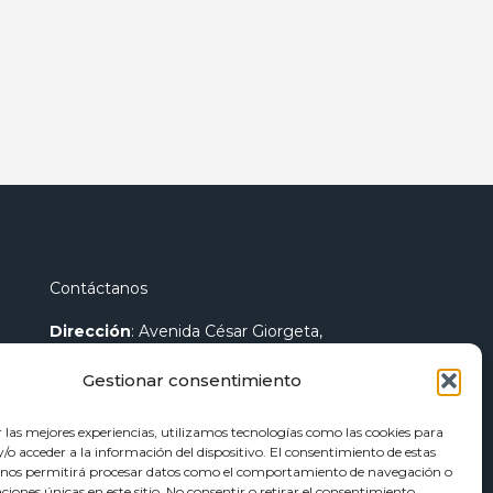
Contáctanos
Dirección
: Avenida César Giorgeta,
44 46007 - Valencia
Gestionar consentimiento
Teléfono
:
96 096 25 84
r las mejores experiencias, utilizamos tecnologías como las cookies para
Fax
:
96 096 89 14
o acceder a la información del dispositivo. El consentimiento de estas
Contacto General
:
info@euroweld.es
 nos permitirá procesar datos como el comportamiento de navegación o
caciones únicas en este sitio. No consentir o retirar el consentimiento,