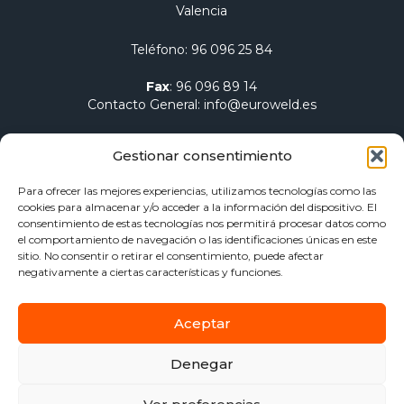
Valencia
Teléfono
:
96 096 25 84
Fax
:
96 096 89 14
Contacto General
:
info@euroweld.es
Contacto Logística
:
pedidos@euroweld.es
Gestionar consentimiento
Contacto Admin.
:
administracion@euroweld.es
Para ofrecer las mejores experiencias, utilizamos tecnologías como las
cookies para almacenar y/o acceder a la información del dispositivo. El
Quiénes somos
consentimiento de estas tecnologías nos permitirá procesar datos como
el comportamiento de navegación o las identificaciones únicas en este
Equipos de soldadura
sitio. No consentir o retirar el consentimiento, puede afectar
Electrodos para soldadura
negativamente a ciertas características y funciones.
Herramientas de sujeción y mesas
Calentamiento Dawell CZ
Aceptar
Blog
Contacto
Denegar
Aviso Legal
Política de privacidad