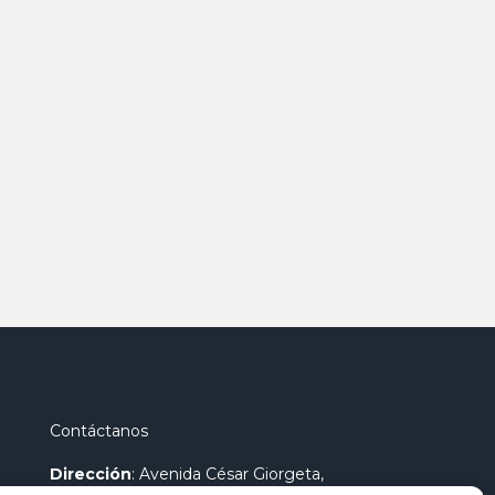
Contáctanos
Dirección
: Avenida César Giorgeta,
44 46007 - Valencia