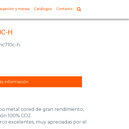
sujeción y mesas
Catálogos
Contacto
0C-H
-mc710c-h
s información
po metal cored de gran rendimiento,
ión 100% CO2.
arco excelentes, muy apreciadas por el