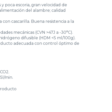
y poca escoria, gran velocidad de
alimentación del alambre; calidad
on cascarilla. Buena resistencia a la
dades mecánicas (CVN >47J a -30°C).
hidrógeno difusible (HDM <5 ml/100g).
oducto adecuada con control óptimo de
 CO2.
5l/min.
producto