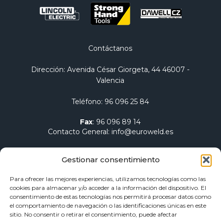
Contáctanos
Dirección
: Avenida César Giorgeta, 44 46007 -
Valencia
Teléfono
:
96 096 25 84
Fax
:
96 096 89 14
Contacto General
:
info@euroweld.es
Contacto Logística
:
pedidos@euroweld.es
Gestionar consentimiento
Contacto Admin.
:
administracion@euroweld.es
Para ofrecer las mejores experiencias, utilizamos tecnologías como las
cookies para almacenar y/o acceder a la información del dispositivo. El
Quiénes somos
consentimiento de estas tecnologías nos permitirá procesar datos como
el comportamiento de navegación o las identificaciones únicas en este
Equipos de soldadura
sitio. No consentir o retirar el consentimiento, puede afectar
Electrodos para soldadura