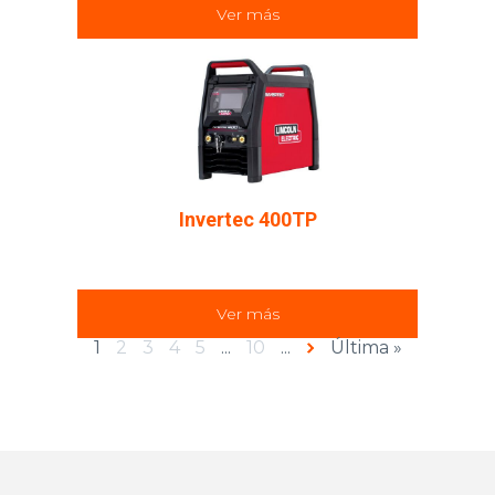
Ver más
Invertec 400TP
Ver más
1
2
3
4
5
...
10
...
»
Última »