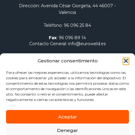
Dirección
: Avenida César Giorgeta, 44 46007 -
Valencia
Teléfono
:
96 096 25 84
Fax
:
96 096 89 14
Contacto General
:
info@euroweld.es
Contacto Logística
:
pedidos@euroweld.es
Gestionar consentimiento
Contacto Admin.
:
administracion@euroweld.es
Para ofrecer las mejores experiencias, utilizamos tecnologías como las
cookies para almacenar y/o acceder a la información del dispositivo. El
Quiénes somos
consentimiento de estas tecnologías nos permitirá procesar datos como
el comportamiento de navegación o las identificaciones únicas en este
Equipos de soldadura
sitio. No consentir o retirar el consentimiento, puede afectar
Electrodos para soldadura
negativamente a ciertas características y funciones.
Herramientas de sujeción y mesas
Calentamiento Dawell CZ
Aceptar
Blog
Contacto
Denegar
Aviso Legal