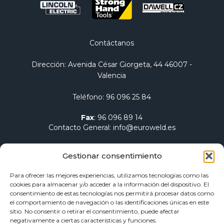
Contáctanos
Dirección
: Avenida César Giorgeta, 44 46007 -
Valencia
Teléfono
:
96 096 25 84
Fax
:
96 096 89 14
Contacto General
:
info@euroweld.es
Contacto Logística
:
pedidos@euroweld.es
Gestionar consentimiento
Contacto Admin.
:
administracion@euroweld.es
Para ofrecer las mejores experiencias, utilizamos tecnologías como las
cookies para almacenar y/o acceder a la información del dispositivo. El
Quiénes somos
consentimiento de estas tecnologías nos permitirá procesar datos como
el comportamiento de navegación o las identificaciones únicas en este
Equipos de soldadura
sitio. No consentir o retirar el consentimiento, puede afectar
Electrodos para soldadura
negativamente a ciertas características y funciones.