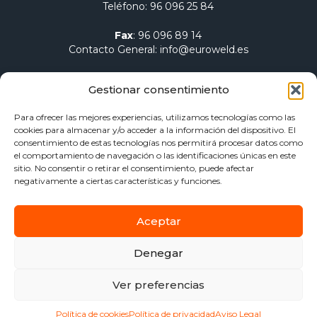
Teléfono
:
96 096 25 84
Fax
:
96 096 89 14
Contacto General
:
info@euroweld.es
Contacto Logística
:
pedidos@euroweld.es
Gestionar consentimiento
Contacto Admin.
:
administracion@euroweld.es
Para ofrecer las mejores experiencias, utilizamos tecnologías como las
cookies para almacenar y/o acceder a la información del dispositivo. El
Quiénes somos
consentimiento de estas tecnologías nos permitirá procesar datos como
el comportamiento de navegación o las identificaciones únicas en este
Equipos de soldadura
sitio. No consentir o retirar el consentimiento, puede afectar
Electrodos para soldadura
negativamente a ciertas características y funciones.
Herramientas de sujeción y mesas
Calentamiento Dawell CZ
Aceptar
Blog
Contacto
Denegar
Aviso Legal
Política de privacidad
Ver preferencias
Política de Cookies
Política de cookies
Política de privacidad
Aviso Legal