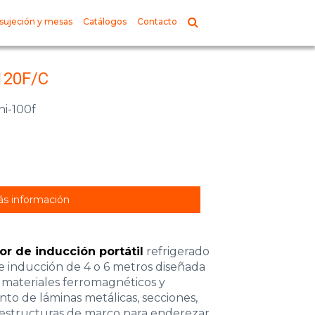
sujeción y mesas
Catálogos
Contacto
120F/C
hi-100f
s información
or de inducción portátil
refrigerado
 inducción de 4 o 6 metros diseñada
 materiales ferromagnéticos y
to de láminas metálicas, secciones,
 estructuras de marco para enderezar,