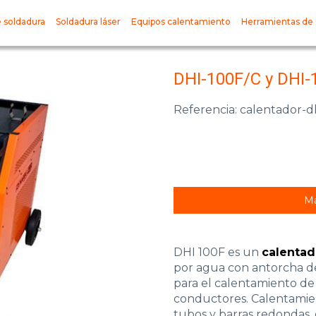
 soldadura
Soldadura láser
Equipos calentamiento
Herramientas de 
DHI-100F/C y DHI-
Referencia: calentador-d
Má
DHI 100F es un
calentad
por agua con antorcha de
para el calentamiento de
conductores. Calentamien
tubos y barras redondas,