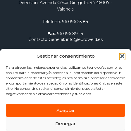
Dirección
: Avenida César Giorgeta, 44 46007 -
Valencia
Teléfono
:
96 096 25 84
Fax
:
96 096 89 14
Contacto General
:
info@euroweld.es
Contacto Logística
:
pedidos@euroweld.es
Gestionar consentimiento
Contacto Admin.
:
administracion@euroweld.es
Para ofrecer las mejores experiencias, utilizamos tecnologías como las
cookies para almacenar y/o acceder a la información del dispositivo. El
Quiénes somos
consentimiento de estas tecnologías nos permitirá procesar datos como
el comportamiento de navegación o las identificaciones únicas en este
Equipos de soldadura
sitio. No consentir o retirar el consentimiento, puede afectar
Electrodos para soldadura
negativamente a ciertas características y funciones.
Herramientas de sujeción y mesas
Calentamiento Dawell CZ
Aceptar
Blog
Contacto
Denegar
Aviso Legal