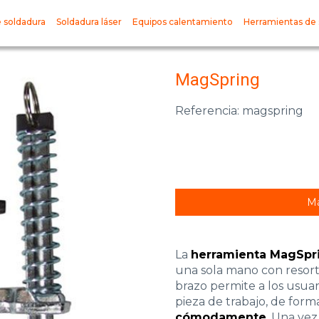
 soldadura
Soldadura láser
Equipos calentamiento
Herramientas de 
MagSpring
Referencia: magspring
Má
La
herramienta MagSpr
una sola mano con resort
brazo permite a los usuar
pieza de trabajo, de for
cómodamente
. Una vez