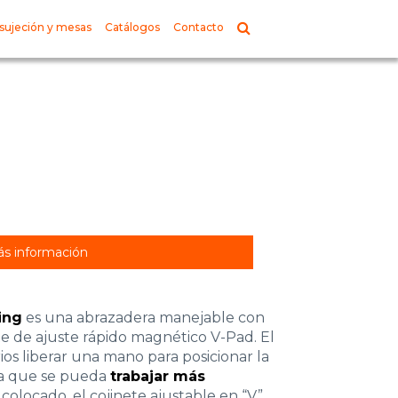
sujeción y mesas
Catálogos
Contacto
s información
ing
es una abrazadera manejable con
e de ajuste rápido magnético V-Pad. El
ios liberar una mano para posicionar la
ma que se pueda
trabajar más
 colocado, el cojinete ajustable en “V”