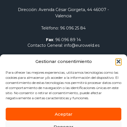
Dirección
: Avenida César Giorgeta, 44 46007 -
Valencia
Teléfono
:
96 096 25 84
Fax
:
96 096 89 14
Contacto General
:
info@euroweld.es
Contacto Logística
:
pedidos@euroweld.es
Gestionar consentimiento
Contacto Admin.
:
administracion@euroweld.es
Para ofrecer las mejores experiencias, utilizamos tecnologías como las
cookies para almacenar y/o acceder a la información del dispositivo. El
Quiénes somos
consentimiento de estas tecnologías nos permitirá procesar datos como
el comportamiento de navegación o las identificaciones únicas en este
Equipos de soldadura
sitio. No consentir o retirar el consentimiento, puede afectar
Electrodos para soldadura
negativamente a ciertas características y funciones.
Herramientas de sujeción y mesas
Calentamiento Dawell CZ
Aceptar
Blog
Contacto
Denegar