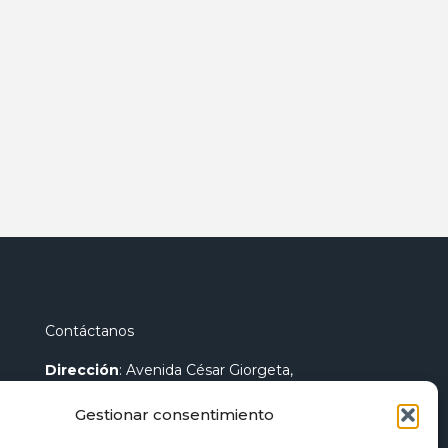
Contáctanos
Dirección
: Avenida César Giorgeta,
44 46007 - Valencia
Gestionar consentimiento
Teléfono
:
96 096 25 84