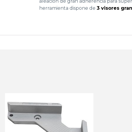
aleación de gran adherencia para superfi
herramienta dispone de
3 visores gra