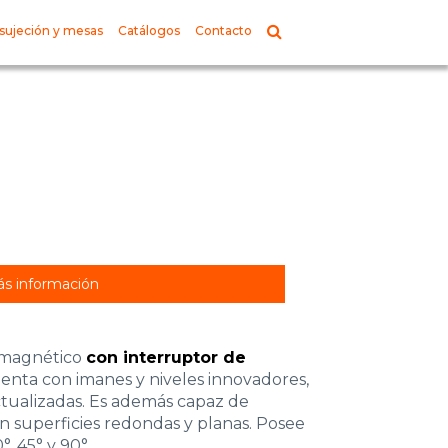
sujeción y mesas
Catálogos
Contacto
s información
l magnético
con interruptor de
uenta con imanes y niveles innovadores,
actualizadas. Es además capaz de
 superficies redondas y planas. Posee
°, 45° y 90°.