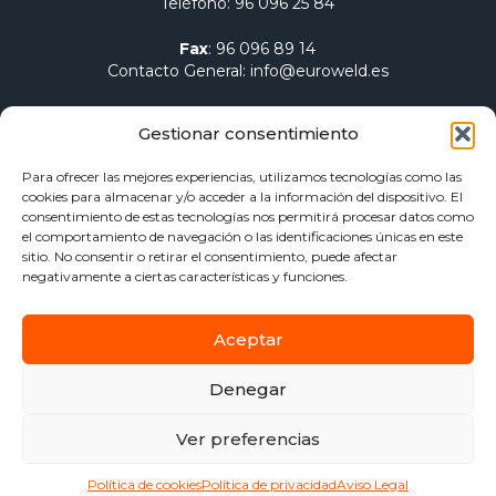
Teléfono
:
96 096 25 84
Fax
:
96 096 89 14
Contacto General
:
info@euroweld.es
Contacto Logística
:
pedidos@euroweld.es
Gestionar consentimiento
Contacto Admin.
:
administracion@euroweld.es
Para ofrecer las mejores experiencias, utilizamos tecnologías como las
cookies para almacenar y/o acceder a la información del dispositivo. El
Quiénes somos
consentimiento de estas tecnologías nos permitirá procesar datos como
el comportamiento de navegación o las identificaciones únicas en este
Equipos de soldadura
sitio. No consentir o retirar el consentimiento, puede afectar
Electrodos para soldadura
negativamente a ciertas características y funciones.
Herramientas de sujeción y mesas
Calentamiento Dawell CZ
Aceptar
Blog
Contacto
Denegar
Aviso Legal
Política de privacidad
Ver preferencias
Política de Cookies
Política de cookies
Política de privacidad
Aviso Legal