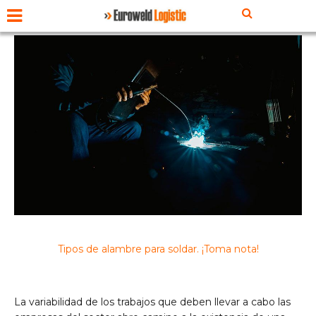
Tipos de alambre para soldar. ¡Toma nota!
La variabilidad de los trabajos que deben llevar a cabo las