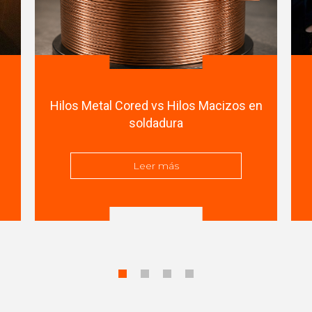
Hilos Metal Cored vs Hilos Macizos en
soldadura
Leer más