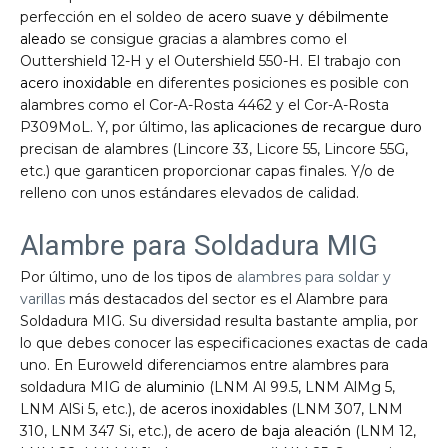
perfección en el soldeo de
acero suave y débilmente
aleado
se consigue gracias a alambres como el
Outtershield 12-H y el Outershield 550-H. El trabajo con
acero inoxidable
en diferentes posiciones es posible con
alambres como el Cor-A-Rosta 4462 y el Cor-A-Rosta
P309MoL. Y, por último, las
aplicaciones de recargue duro
precisan de alambres (Lincore 33, Licore 55, Lincore 55G,
etc.) que garanticen proporcionar capas finales. Y/o de
relleno con unos estándares elevados de calidad.
Alambre para Soldadura MIG
Por último, uno de los tipos de
alambres para soldar y
varillas
más destacados del sector es el Alambre para
Soldadura MIG. Su diversidad resulta bastante amplia, por
lo que debes conocer las especificaciones exactas de cada
uno. En Euroweld diferenciamos entre alambres para
soldadura MIG de
aluminio
(LNM Al 99.5, LNM AlMg 5,
LNM AlSi 5, etc.), de
aceros inoxidables
(LNM 307, LNM
310, LNM 347 Si, etc.), de
acero de baja aleación
(LNM 12,