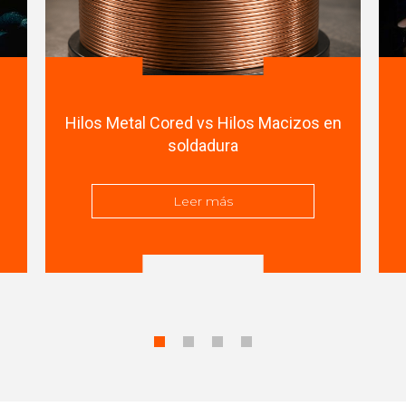
Hilos Metal Cored vs Hilos Macizos en
soldadura
Leer más