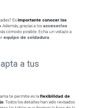
idades? Es
importante conocer los
o
. Además, gracias a los
accesorios
ás cómodo posible. Echa un vistazo a
or
equipo de soldadura
.
apta a tus
ama te permite es la
flexibilidad de
jo
. Todos los detalles han sido revisados
tre las tablas que forman la base de la