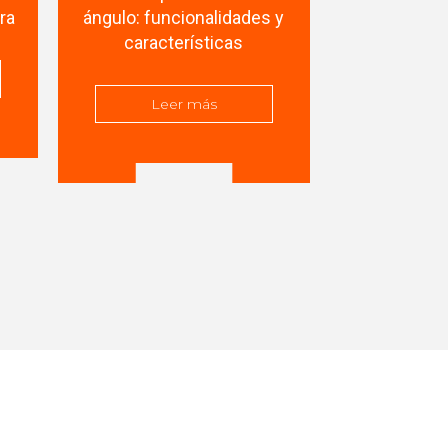
ura
ángulo: funcionalidades y
soldar: D
características
difere
Leer más
Lee