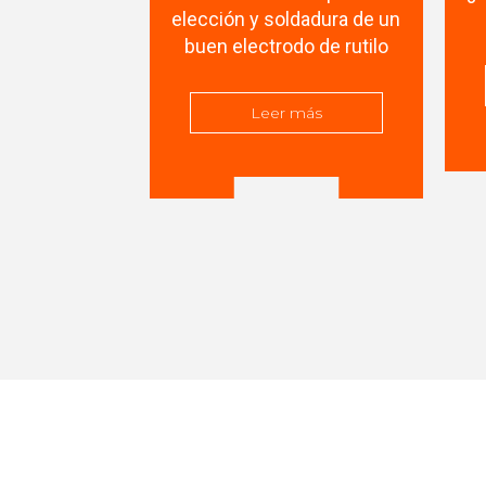
 soldar que
elección y soldadura de un
ando? Te lo
buen electrodo de rutilo
amos
Leer más
 más