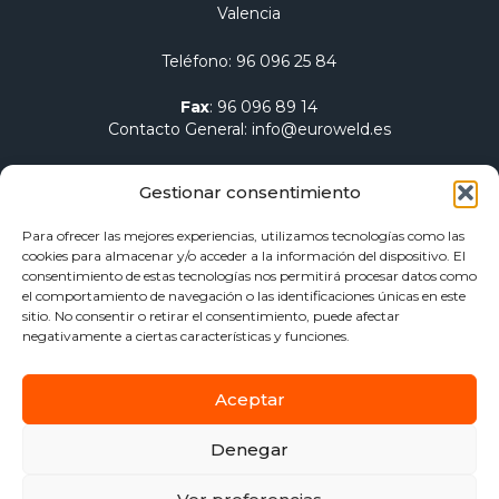
Valencia
Teléfono
:
96 096 25 84
Fax
:
96 096 89 14
Contacto General
:
info@euroweld.es
Contacto Logística
:
pedidos@euroweld.es
Gestionar consentimiento
Contacto Admin.
:
administracion@euroweld.es
Para ofrecer las mejores experiencias, utilizamos tecnologías como las
cookies para almacenar y/o acceder a la información del dispositivo. El
Quiénes somos
consentimiento de estas tecnologías nos permitirá procesar datos como
el comportamiento de navegación o las identificaciones únicas en este
Equipos de soldadura
sitio. No consentir o retirar el consentimiento, puede afectar
Electrodos para soldadura
negativamente a ciertas características y funciones.
Herramientas de sujeción y mesas
Calentamiento Dawell CZ
Aceptar
Blog
Contacto
Denegar
Aviso Legal
Política de privacidad