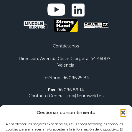
Contáctanos
Dirección
: Avenida César Giorgeta, 44 46007 -
Valencia
Teléfono
:
96 096 25 84
Fax
:
96 096 89 14
Contacto General
:
info@euroweld.es
Contacto Logística
:
pedidos@euroweld.es
Gestionar consentimiento
Contacto Admin.
:
administracion@euroweld.es
Para ofrecer las mejores experiencias, utilizamos tecnologías como las
cookies para almacenar y/o acceder a la información del dispositivo. El