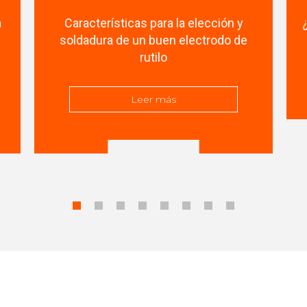
a
Características para la elección y
soldadura de un buen electrodo de
rutilo
Leer más