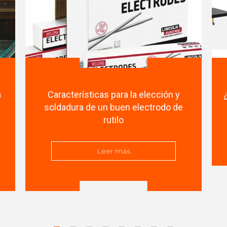
a
Características para la elección y
soldadura de un buen electrodo de
rutilo
Leer más