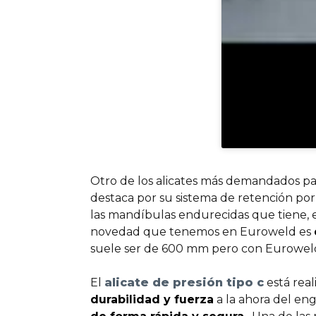
Otro de los alicates más demandados pa
destaca por su sistema de retención por 
las mandíbulas endurecidas que tiene, e
novedad que tenemos en Euroweld es
suele ser de 600 mm pero con Euroweld
El
alicate de presión tipo c
está rea
durabilidad y fuerza
a la ahora del en