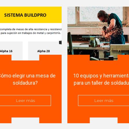
Cómo elegir una mesa de
10 equipos y herramien
soldadura?
para un taller de soldad
Leer más
Leer más