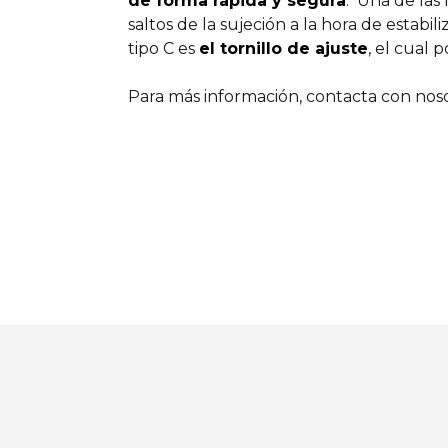
de forma rápida y segura
. Una de las
saltos de la sujeción a la hora de estab
tipo C es
el tornillo de ajuste
, el cual 
Para más información, contacta con noso