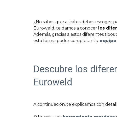
¿No sabes que alicates debes escoger par
Euroweld, te damos a conocer
los dife
Además, gracias a estos diferentes tipos 
esta forma poder completar tu
equipo
Descubre los difere
Euroweld
A continuación, te explicamos con detall
Si buscas una
herramienta mordaza
q