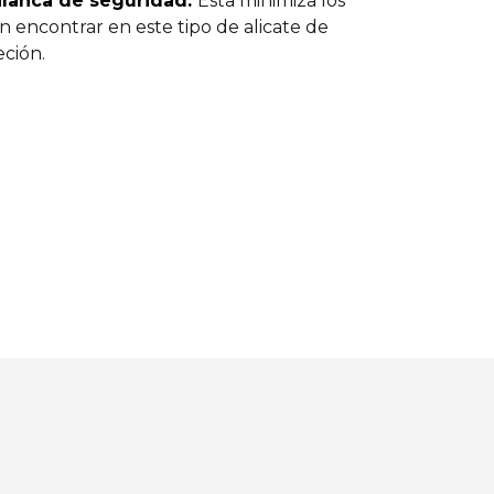
alanca de seguridad.
Esta minimiza los
en encontrar en este tipo de alicate de
eción.