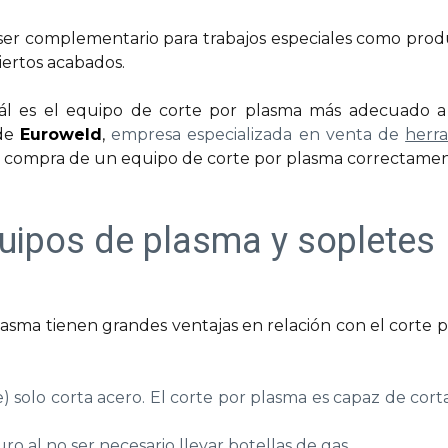
ser complementario para trabajos especiales como prod
ciertos acabados.
uál es el equipo de corte por plasma más adecuado a
sde
Euroweld
,
empresa especializada en venta de
herra
 la compra de un equipo de corte por plasma correctamen
quipos de plasma y sopletes
sma tienen grandes ventajas en relación con el corte po
te) solo corta acero. El corte por plasma es capaz de cor
ro al no ser necesario llevar botellas de gas.