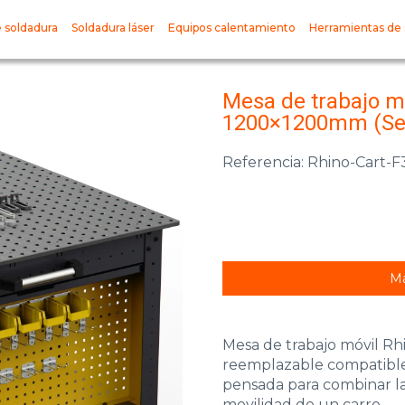
 soldadura
Soldadura láser
Equipos calentamiento
Herramientas de 
Mesa de trabajo mó
1200×1200mm (Ser
Referencia: Rhino-Cart-F
Má
Mesa de trabajo móvil Rhi
reemplazable compatible 
pensada para combinar la
movilidad de un carro.