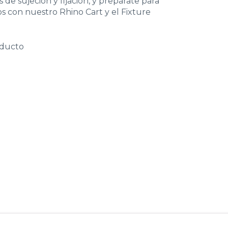
e sujeción y fijación, y prepárate para
 con nuestro Rhino Cart y el Fixture
oducto