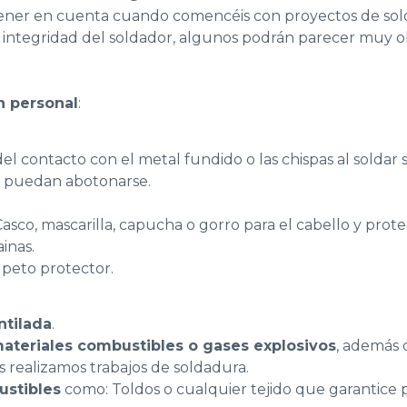
tener en cuenta cuando comencéis con proyectos de sold
 la integridad del soldador, algunos podrán parecer muy 
n personal
:
l contacto con el metal fundido o las chispas al soldar si
os puedan abotonarse.
asco, mascarilla, capucha o gorro para el cabello y prote
inas.
 peto protector.
ntilada
.
materiales combustibles o gases explosivos
, además 
s realizamos trabajos de soldadura.
ustibles
como: Toldos o cualquier tejido que garantice 