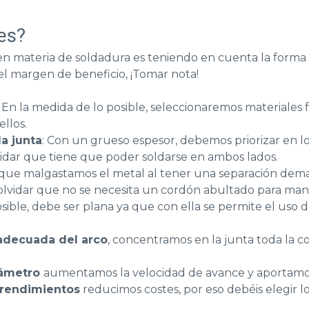
es?
 en materia de soldadura es teniendo en cuenta la forma
l margen de beneficio, ¡Tomar nota!
: En la medida de lo posible, seleccionaremos materiales 
ellos.
a junta
: Con un grueso espesor, debemos priorizar en l
vidar que tiene que poder soldarse en ambos lados.
a que malgastamos el metal al tener una separación dema
olvidar que no se necesita un cordón abultado para mante
 posible, debe ser plana ya que con ella se permite el us
adecuada del arco
, concentramos en la junta toda la c
iámetro
aumentamos la velocidad de avance y aportamo
 rendimientos
reducimos costes, por eso debéis elegir l