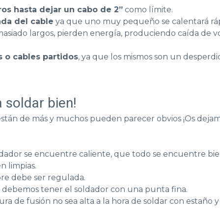
ros hasta dejar un cabo de 2”
como límite.
ada del cable
ya que uno muy pequeño se calentará ráp
masiado largos, pierden energía, produciendo caída de vo
s o cables partidos
, ya que los mismos son un desperdi
 soldar bien!
están de más y muchos pueden parecer obvios ¡Os dejam
dador se encuentre caliente, que todo se encuentre bie
én limpias.
pre debe ser regulada.
, debemos tener el soldador con una punta fina.
a de fusión no sea alta a la hora de soldar con estaño 