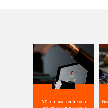
6 Diferencias entre una
Gu
soldadora común y una