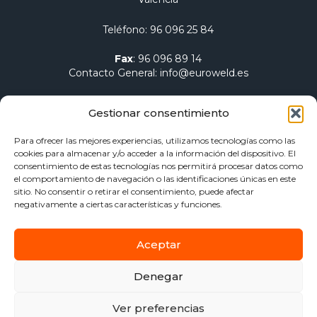
Teléfono
:
96 096 25 84
Fax
:
96 096 89 14
Contacto General
:
info@euroweld.es
Contacto Logística
:
pedidos@euroweld.es
Gestionar consentimiento
Contacto Admin.
:
administracion@euroweld.es
Para ofrecer las mejores experiencias, utilizamos tecnologías como las
cookies para almacenar y/o acceder a la información del dispositivo. El
Quiénes somos
consentimiento de estas tecnologías nos permitirá procesar datos como
el comportamiento de navegación o las identificaciones únicas en este
Equipos de soldadura
sitio. No consentir o retirar el consentimiento, puede afectar
Electrodos para soldadura
negativamente a ciertas características y funciones.
Herramientas de sujeción y mesas
Calentamiento Dawell CZ
Aceptar
Blog
Contacto
Denegar
Aviso Legal
Política de privacidad
Ver preferencias