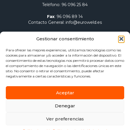
Teléfono
:
96 096 25 84
Fax
:
96 096 89 14
Contacto General
:
info@euroweld.es
Contacto Logística
:
pedidos@euroweld.es
Gestionar consentimiento
Contacto Admin.
:
administracion@euroweld.es
Para ofrecer las mejores experiencias, utilizamos tecnologías como las
cookies para almacenar y/o acceder a la información del dispositivo. El
Quiénes somos
consentimiento de estas tecnologías nos permitirá procesar datos como
el comportamiento de navegación o las identificaciones únicas en este
Equipos de soldadura
sitio. No consentir o retirar el consentimiento, puede afectar
Electrodos para soldadura
negativamente a ciertas características y funciones.
Herramientas de sujeción y mesas
Calentamiento Dawell CZ
Aceptar
Blog
Contacto
Denegar
Aviso Legal
Política de privacidad
Ver preferencias
Política de Cookies